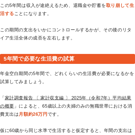
この5年間は収入が途絶えるため、退職金や貯蓄を
取り崩して生
活する
ことになります。
この期間の支出をいかにコントロールするかが、その後のリタ
イア生活全体の成否を左右します。
5年間で必要な生活費の試算
年金空白期間の5年間で、どれくらいの生活費が必要になるかを
試算してみましょう。
「
家計調査報告 〔 家計収支編 〕 2025年（令和7年）平均結果
の概要
」によると、65歳以上の夫婦のみの無職世帯における消
費支出は
月額約26万円
です。
仮に60歳から同じ水準で生活すると仮定すると、年間の支出は