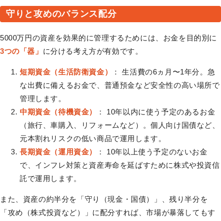
守りと攻めのバランス配分
5000万円の資産を効果的に管理するためには、お金を目的別に
3つの「器」
に分ける考え方が有効です。
短期資金（生活防衛資金）
： 生活費の6ヵ月〜1年分。急
な出費に備えるお金で、普通預金など安全性の高い場所で
管理します。
中期資金（待機資金）
： 10年以内に使う予定のあるお金
（旅行、車購入、リフォームなど）。個人向け国債など、
元本割れリスクの低い商品で運用します。
長期資金（運用資金）
： 10年以上使う予定のないお金
で、インフレ対策と資産寿命を延ばすために株式や投資信
託で運用します。
また、資産の約半分を「守り（現金・国債）」、残り半分を
「攻め（株式投資など）」に配分すれば、市場が暴落してもす