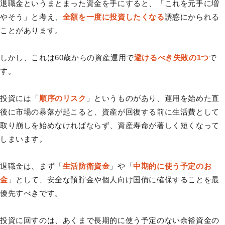
退職金というまとまった資金を手にすると、「これを元手に増
やそう」と考え、
全額を一度に投資したくなる
誘惑にかられる
ことがあります。
しかし、これは60歳からの資産運用で
避けるべき失敗の1つ
で
す。
投資には「
順序のリスク
」というものがあり、運用を始めた直
後に市場の暴落が起こると、資産が回復する前に生活費として
取り崩しを始めなければならず、資産寿命が著しく短くなって
しまいます。
退職金は、まず「
生活防衛資金
」や「
中期的に使う予定のお
金
」として、安全な預貯金や個人向け国債に確保することを最
優先すべきです。
投資に回すのは、あくまで長期的に使う予定のない余裕資金の