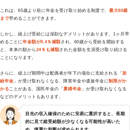
これは、65歳より前に年金を受け取り始める制度で、
最大60歳
まで
早めることができます。
しかし、繰上げ受給には深刻なデメリットがあります。1ヶ月早
めるごとに
年金額が0.4％減額
され、60歳から受給を開始する
と、本来の額から
24％も減額
された金額を生涯受け取り続ける
ことになります。
さらに、繰上げ期間中は配偶者が年下の場合に支給される「
加
給年金
」が受け取れなくなる、障害年金や遺族年金に
制限がか
かる
ことがある、国民年金の「
寡婦年金
」が受け取れなくなる
などのデメリットもあります。
目先の収入確保のために安易に選択すると、長期
的に見て総受給額が少なくなる可能性が高いた
め、慎重な判断が求められます。