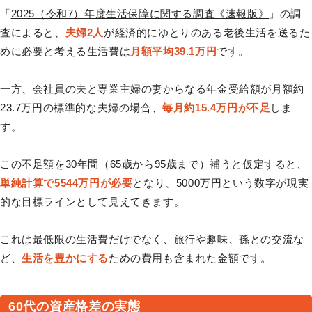
「
2025（令和7）年度生活保障に関する調査《速報版》
」の調
査によると、
夫婦2人
が経済的にゆとりのある老後生活を送るた
めに必要と考える生活費は
月額平均39.1万円
です。
一方、会社員の夫と専業主婦の妻からなる年金受給額が月額約
23.7万円の標準的な夫婦の場合、
毎月約15.4万円が不足
しま
す。
この不足額を30年間（65歳から95歳まで）補うと仮定すると、
単純計算で5544万円が必要
となり、5000万円という数字が現実
的な目標ラインとして見えてきます。
これは最低限の生活費だけでなく、旅行や趣味、孫との交流な
ど、
生活を豊かにする
ための費用も含まれた金額です。
60代の資産格差の実態