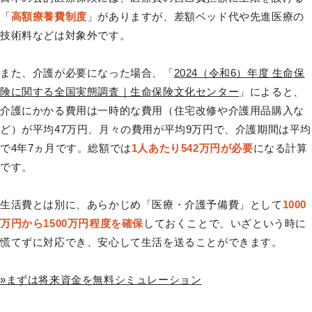
「
高額療養費制度
」がありますが、差額ベッド代や先進医療の
技術料などは対象外です。
また、介護が必要になった場合、「
2024（令和6）年度 生命保
険に関する全国実態調査｜生命保険文化センター
」によると、
介護にかかる費用は一時的な費用（住宅改修や介護用品購入な
ど）が平均47万円、月々の費用が平均9万円で、介護期間は平均
で4年7ヵ月です。総額では
1人あたり542万円が必要
になる計算
です。
生活費とは別に、あらかじめ「医療・介護予備費」として
1000
万円から1500万円程度を確保
しておくことで、いざという時に
慌てずに対応でき、安心して生活を送ることができます。
»まずは将来資金を無料シミュレーション