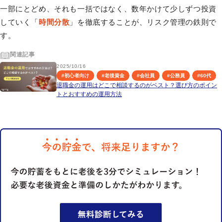
一部にとどめ、それも一括ではなく、数年かけて少しずつ投資
していく「
時間分散
」を徹底することが、リスク管理の鉄則で
す。
関連記事
2025/10/16
#
初心者向け
#
老後資金
#
会社員
#
公務員
#
60代
退職金の運用はどこで相談するのがベスト？選び方のポイン
トとおすすめの運用方法