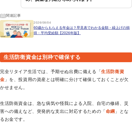
関連記事
2026/08/04
60歳からもらえる年金は？早見表でわかる金額・繰上げの損
得・平均受給額【2026年版】
生活防衛資金は別枠で確保する
完全リタイア生活では、予期せぬ出費に備える「
生活防衛資
金
」を、投資用の資産とは明確に分けて確保しておくことが欠
かせません。
生活防衛資金は、急な病気や怪我による入院、自宅の修繕、災
害への備えなど、突発的な支出に対応するための「
命綱
」とな
るお金です。