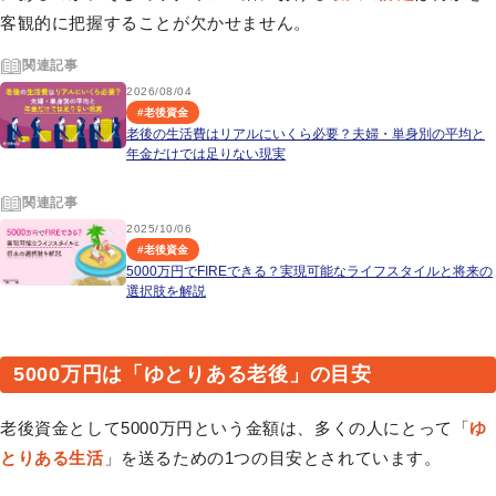
客観的に把握することが欠かせません。
関連記事
2026/08/04
#
老後資金
老後の生活費はリアルにいくら必要？夫婦・単身別の平均と
年金だけでは足りない現実
関連記事
2025/10/06
#
老後資金
5000万円でFIREできる？実現可能なライフスタイルと将来の
選択肢を解説
5000万円は「ゆとりある老後」の目安
老後資金として5000万円という金額は、多くの人にとって「
ゆ
とりある生活
」を送るための1つの目安とされています。