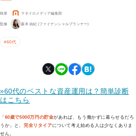
執筆
マネイロメディア編集部
監修
森本 由紀
(ファイナンシャルプランナー)
#
60代
»60代のベストな資産運用は？簡単診断
はこちら
「
60歳で5000万円の貯金
があれば、もう働かずに暮らせるだろ
うか」と、
完全リタイア
について考え始める人は少なくありま
せん。