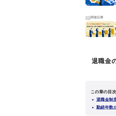
関連記事
退職金
この章の目
退職金制
勤続年数