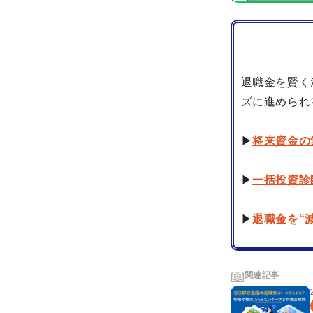
退職金を賢く
ズに進められ
▶
将来資金の
▶
一括投資診
▶
退職金を“
関連記事