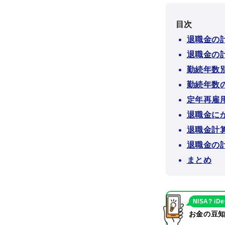
目次
退職金の
退職金の
勤続年数
勤続年数
定年再雇
退職金に
退職金計
退職金の
まとめ
NISA? iD
お金の豆知