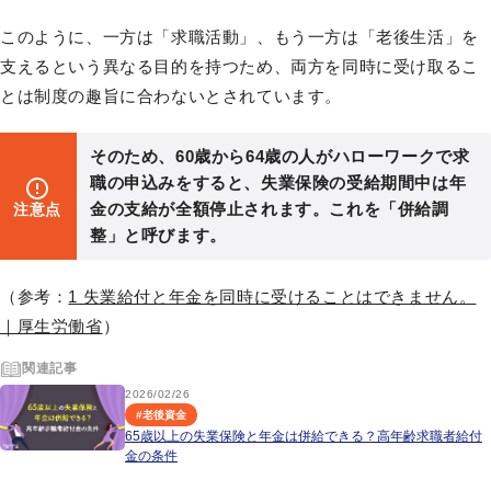
このように、一方は「求職活動」、もう一方は「老後生活」を
支えるという異なる目的を持つため、両方を同時に受け取るこ
とは制度の趣旨に合わないとされています。
そのため、60歳から64歳の人がハローワークで求
職の申込みをすると、失業保険の受給期間中は年
金の支給が全額停止されます。これを「併給調
注意点
整」と呼びます。
（参考：
1 失業給付と年金を同時に受けることはできません。
｜厚生労働省
）
関連記事
2026/02/26
#
老後資金
65歳以上の失業保険と年金は併給できる？高年齢求職者給付
金の条件