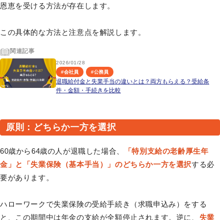
恩恵を受ける方法が存在します。
この具体的な方法と注意点を解説します。
関連記事
2026/01/28
#
会社員
#
公務員
退職給付金と失業手当の違いとは？両方もらえる？受給条
件・金額・手続きを比較
原則：どちらか一方を選択
60歳から64歳の人が退職した場合、
「特別支給の老齢厚生年
金」と「失業保険（基本手当）」のどちらか一方を選択
する必
要があります。
ハローワークで失業保険の受給手続き（求職申込み）をする
と、この期間中は年金の支給が全額停止されます。逆に、
失業