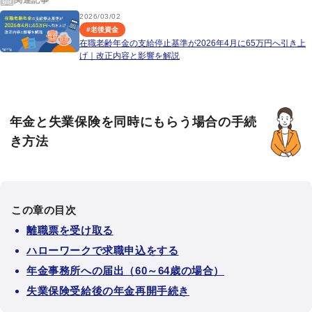
2026/03/02
#
老後資金
在職老齢年金の支給停止基準が2026年4月に65万円へ引き上
げ｜改正内容と影響を解説
年金と失業保険を同時にもらう場合の手続
き方法
この章の目次
離職票を受け取る
ハローワークで求職申込をする
年金事務所への届出（60～64歳の場合）
失業保険受給後の年金再開手続き