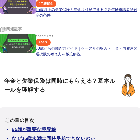
#
老後資金
65歳以上の失業保険と年金は併給できる？高年齢求職者給付
金の条件
関連記事
2025/11/21
#
60代
60歳からの働き方ガイド｜ケース別の収入・年金・再雇用の
選択肢の考え方を徹底解説
年金と失業保険は同時にもらえる？基本ル
ールを理解する
この章の目次
65歳が重要な境界線
なぜ65歳未満は同時受給できないのか