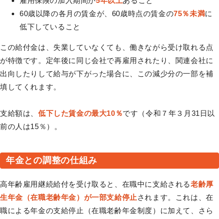
雇用保険の加入期間が
5年以上
あること
60歳以降の各月の賃金が、60歳時点の賃金の
75％未満
に
低下していること
この給付金は、失業していなくても、働きながら受け取れる点
が特徴です。定年後に同じ会社で再雇用されたり、関連会社に
出向したりして給与が下がった場合に、この減少分の一部を補
填してくれます。
支給額は、
低下した賃金の最大10％
です（令和７年３月31日以
前の人は15％）。
年金との調整の仕組み
高年齢雇用継続給付を受け取ると、在職中に支給される
老齢厚
生年金（在職老齢年金）が一部支給停止
されます。これは、在
職による年金の支給停止（在職老齢年金制度）に加えて、さら