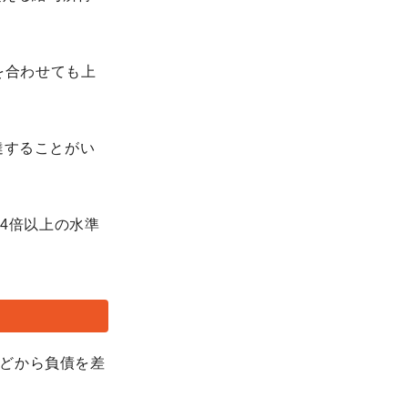
超を合わせても上
達することがい
の4倍以上の水準
どから負債を差