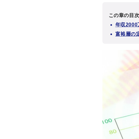
この章の目
年収200
富裕層の定