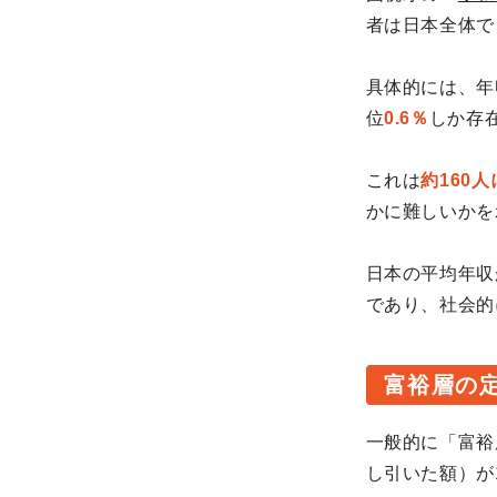
者は日本全体で
具体的には、年収
位
0.6％
しか存
これは
約160人
かに難しいかを
日本の平均年収
であり、社会的
富裕層の定
一般的に「富裕
し引いた額）が