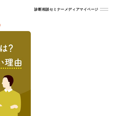
診断
相談
セミナー
メディア
マイページ
由