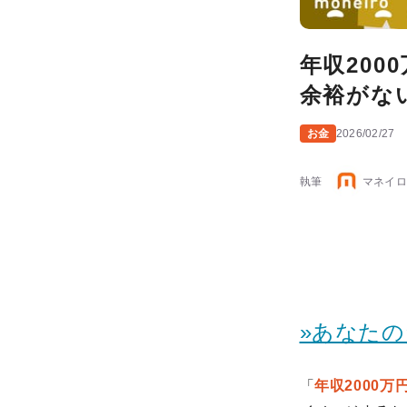
年収200
余裕がな
お金
2026/02/27
執筆
マネイロ
»あなた
「
年収2000万