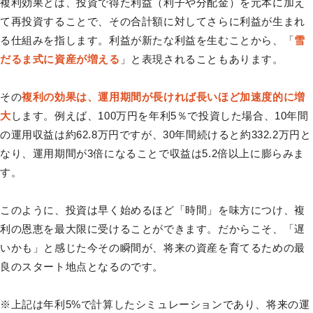
複利効果とは、投資で得た利益（利子や分配金）を元本に加え
て再投資することで、その合計額に対してさらに利益が生まれ
る仕組みを指します。利益が新たな利益を生むことから、「
雪
だるま式に資産が増える
」と表現されることもあります。
その
複利の効果は、運用期間が長ければ長いほど加速度的に増
大
します。例えば、100万円を年利5％で投資した場合、10年間
の運用収益は約62.8万円ですが、30年間続けると約332.2万円と
なり、運用期間が3倍になることで収益は5.2倍以上に膨らみま
す。
このように、投資は早く始めるほど「時間」を味方につけ、複
利の恩恵を最大限に受けることができます。だからこそ、「遅
いかも」と感じた今その瞬間が、将来の資産を育てるための最
良のスタート地点となるのです。
※上記は年利5%で計算したシミュレーションであり、将来の運