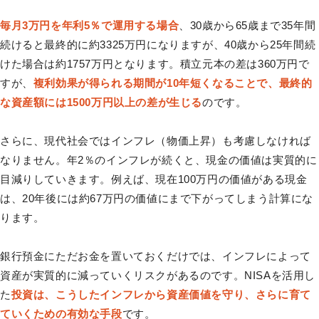
毎月3万円を年利5％で運用する場合
、30歳から65歳まで35年間
続けると最終的に約3325万円になりますが、40歳から25年間続
けた場合は約1757万円となります。積立元本の差は360万円で
すが、
複利効果が得られる期間が10年短くなることで、最終的
な資産額には1500万円以上の差が生じる
のです。
さらに、現代社会ではインフレ（物価上昇）も考慮しなければ
なりません。年2％のインフレが続くと、現金の価値は実質的に
目減りしていきます。例えば、現在100万円の価値がある現金
は、20年後には約67万円の価値にまで下がってしまう計算にな
ります。
銀行預金にただお金を置いておくだけでは、インフレによって
資産が実質的に減っていくリスクがあるのです。NISAを活用し
た
投資は、こうしたインフレから資産価値を守り、さらに育て
ていくための有効な手段
です。