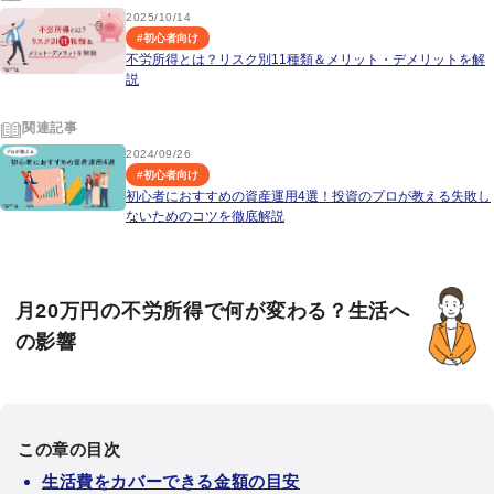
2025/10/14
#
初心者向け
不労所得とは？リスク別11種類＆メリット・デメリットを解
説
関連記事
2024/09/26
#
初心者向け
初心者におすすめの資産運用4選！投資のプロが教える失敗し
ないためのコツを徹底解説
月20万円の不労所得で何が変わる？生活へ
の影響
この章の目次
生活費をカバーできる金額の目安