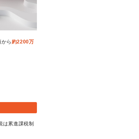
額から
約2200万
得税は累進課税制