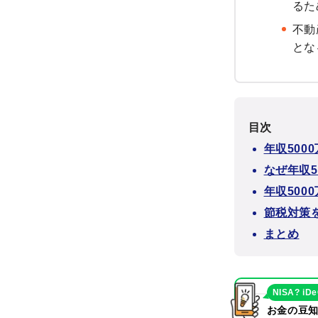
るた
不動
とな
目次
年収500
なぜ年収5
年収500
節税対策
まとめ
NISA? iD
お金の豆知