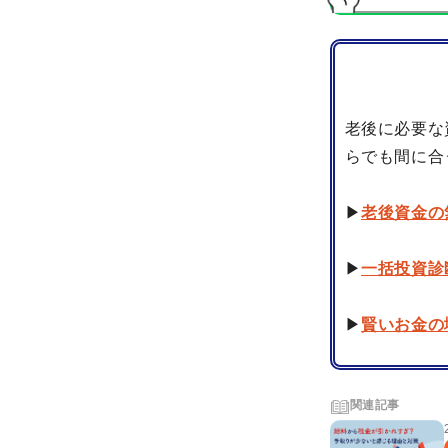
老後に必要な
らでも間に合
▶
老後資金の
▶
一括投資診
▶
賢いお金の
関連記事