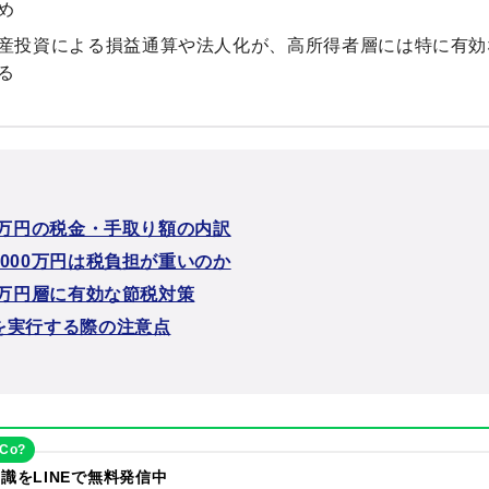
め
産投資による損益通算や法人化が、高所得者層には特に有効
る
0万円の税金・手取り額の内訳
000万円は税負担が重いのか
0万円層に有効な節税対策
を実行する際の注意点
eCo?
識をLINEで無料発信中