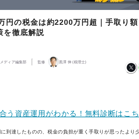
0万円の税金は約2200万円超｜手取り
策を徹底解説
メディア編集部
監修
黒澤 伸
(税理士)
に合う資産運用がわかる！無料診断はこ
万円に到達したものの、税金の負担が重く手取りが思ったより