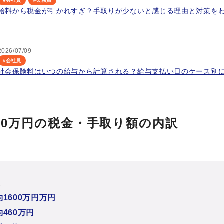
#
会社員
#
公務員
給料から税金が引かれすぎ？手取りが少ないと感じる理由と対策を
2026/07/09
#
会社員
社会保険料はいつの給与から計算される？給与支払い日のケース別
000万円の税金・手取り額の内訳
次
1600万円万円
460万円