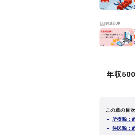
関連記事
年収5
この章の目
所得税：約
住民税：約