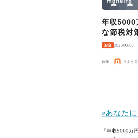
年収500
な節税対
お金
2026/03/03
執筆
マネイロ
»あなた
「年収5000