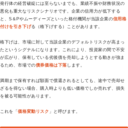
発行体の経営破綻には至らないまでも、業績不振や財務状況の
悪化も重大なリスクシナリオです。企業の信用力が低下する
と、S＆Pやムーディーズといった格付機関が当該企業の
信用格
付けを引き下げ
る（格下げする）ことがあります。
格下げは、市場に対して当該企業のデフォルトリスクが高まっ
たというシグナルになります。これにより、投資家の間で不安
が広がり、保有している劣後債を売却しようとする動きが強ま
るため、市場での
債券価格は下落
します。
満期まで保有すれば額面で償還されるとしても、途中で売却せ
ざるを得ない場合、購入時よりも低い価格でしか売れず、損失
を被る可能性があります。
これを「
価格変動リスク
」と呼びます。