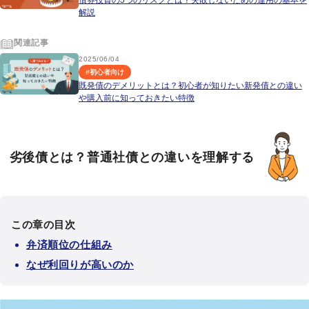
債券投資の5つのリスクとは？失敗しないための運用の基本を
解説
関連記事
2025/06/04
#
初心者向け
既発債のデメリットとは？初心者が知りたい新発債との違い
や購入前に知っておきたい特徴
劣後債とは？普通社債との違いを理解する
この章の目次
弁済順位の仕組み
なぜ利回りが高いのか