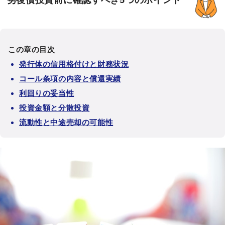
劣後債投資前に確認すべき5つのポイント
この章の目次
発行体の信用格付けと財務状況
コール条項の内容と償還実績
利回りの妥当性
投資金額と分散投資
流動性と中途売却の可能性