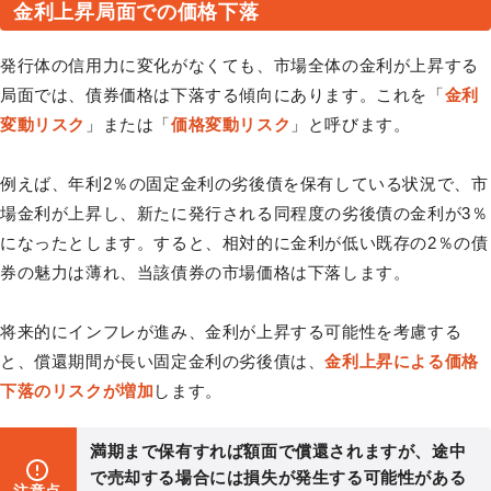
金利上昇局面での価格下落
発行体の信用力に変化がなくても、市場全体の金利が上昇する
局面では、債券価格は下落する傾向にあります。これを「
金利
変動リスク
」または「
価格変動リスク
」と呼びます。
例えば、年利2％の固定金利の劣後債を保有している状況で、市
場金利が上昇し、新たに発行される同程度の劣後債の金利が3％
になったとします。すると、相対的に金利が低い既存の2％の債
券の魅力は薄れ、当該債券の市場価格は下落します。
将来的にインフレが進み、金利が上昇する可能性を考慮する
と、償還期間が長い固定金利の劣後債は、
金利上昇による価格
下落のリスクが増加
します。
満期まで保有すれば額面で償還されますが、途中
で売却する場合には損失が発生する可能性がある