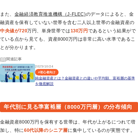
また、
金融経済教育推進機構（J-FLEC)
のデータによると、金
融資産を保有していない世帯を含む二人以上世帯の金融資産の
中央値が720
万円、単身世帯では
130万円
であるという結果がで
ている点から見ても、資産8000万円は非常に高い水準であるこ
とが分かります。
関連記事
2025/10/24
#
初心者向け
純金融資産とは？金融資産との違いや平均額、富裕層の基準
を徹底解説
年代別に見る準富裕層（8000万円層）の分布傾向
金融資産8000万円を保有する世帯は、年代が上がるにつれて増
加し、特に
60代以降のシニア層
に集中しているのが実態です。