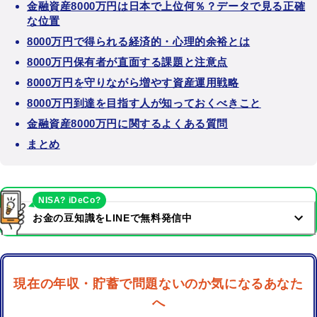
金融資産8000万円は日本で上位何％？データで見る正確
な位置
8000万円で得られる経済的・心理的余裕とは
8000万円保有者が直面する課題と注意点
8000万円を守りながら増やす資産運用戦略
8000万円到達を目指す人が知っておくべきこと
金融資産8000万円に関するよくある質問
まとめ
NISA? iDeCo?
お金の豆知識をLINEで無料発信中
現在の年収・貯蓄で問題ないのか気になるあなた
へ