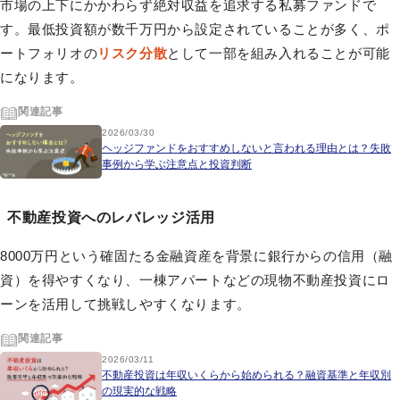
市場の上下にかかわらず絶対収益を追求する私募ファンドで
す。最低投資額が数千万円から設定されていることが多く、ポ
ートフォリオの
リスク分散
として一部を組み入れることが可能
になります。
関連記事
2026/03/30
ヘッジファンドをおすすめしないと言われる理由とは？失敗
事例から学ぶ注意点と投資判断
不動産投資へのレバレッジ活用
8000万円という確固たる金融資産を背景に銀行からの信用（融
資）を得やすくなり、一棟アパートなどの現物不動産投資にロ
ーンを活用して挑戦しやすくなります。
関連記事
2026/03/11
不動産投資は年収いくらから始められる？融資基準と年収別
の現実的な戦略