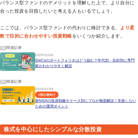
バランス型ファンドのデメリットを理解した上で、より自分に
合った投資を目指したいと考える人もいるでしょう。
ここでは、バランス型ファンドの代わりに検討できる、
より柔
軟で目的に合わせやすい投資戦略
をいくつか紹介します。
関連記事
2025/11/28
iDeCoのポートフォリオはどう組む？年代別・目的別に専門
家がわかりやすく解説
関連記事
2024/12/26
#
初心者向け
新NISAの投資戦略をケース別にプロが徹底解説！失敗しない
ための運用ポイント
株式を中心にしたシンプルな分散投資