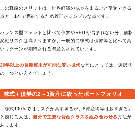
この戦略のメリットは、世界経済の成長をまるごと享受できる
点と、1本で完結するため管理がシンプルな点です。
バランス型ファンドと⽐べて債券やREITが含まれない分、価格
変動リスクは⾼まりますが、⼀般的に株式は債券等と⽐べて⾼
いリターンが期待される資産とされています。
20年以上の⻑期運⽤が可能な若い世代
などにとっては、選択肢
の⼀つといえるでしょう。
株式＋債券の2～3資産に絞ったポートフォリオ
「株式100％ではリスクが高すぎるが、8資産均等は多すぎる」
と感じる人は、
自分で主要な資産クラスを組み合わせる
方法が
あります。