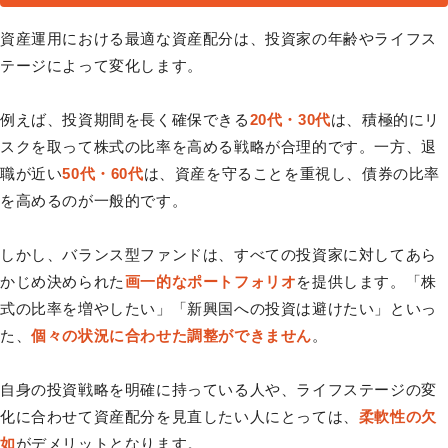
資産運用における最適な資産配分は、投資家の年齢やライフス
テージによって変化します。
例えば、投資期間を長く確保できる
20代・30代
は、積極的にリ
スクを取って株式の比率を高める戦略が合理的です。一方、退
職が近い
50代・60代
は、資産を守ることを重視し、債券の比率
を高めるのが一般的です。
しかし、バランス型ファンドは、すべての投資家に対してあら
かじめ決められた
画一的なポートフォリオ
を提供します。「株
式の比率を増やしたい」「新興国への投資は避けたい」といっ
た、
個々の状況に合わせた調整ができません
。
自身の投資戦略を明確に持っている人や、ライフステージの変
化に合わせて資産配分を見直したい人にとっては、
柔軟性の欠
如
がデメリットとなります。