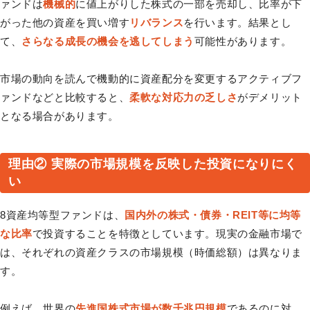
ァンドは
機械的
に値上がりした株式の一部を売却し、比率が下
がった他の資産を買い増す
リバランス
を行います。結果とし
て、
さらなる成長の機会を逃してしまう
可能性があります。
市場の動向を読んで機動的に資産配分を変更するアクティブフ
ァンドなどと比較すると、
柔軟な対応力の乏しさ
がデメリット
となる場合があります。
理由② 実際の市場規模を反映した投資になりにく
い
8資産均等型ファンドは、
国内外の株式・債券・REIT等に均等
な⽐率
で投資することを特徴としています。現実の金融市場で
は、それぞれの資産クラスの市場規模（時価総額）は異なりま
す。
例えば、世界の
先進国株式市場が数千兆円規模
であるのに対