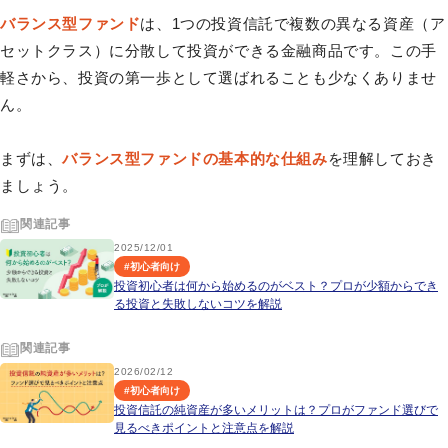
バランス型ファンド
は、1つの投資信託で複数の異なる資産（ア
セットクラス）に分散して投資ができる金融商品です。この手
軽さから、投資の第一歩として選ばれることも少なくありませ
ん。
まずは、
バランス型ファンドの基本的な仕組み
を理解しておき
ましょう。
関連記事
2025/12/01
#
初心者向け
投資初心者は何から始めるのがベスト？プロが少額からでき
る投資と失敗しないコツを解説
関連記事
2026/02/12
#
初心者向け
投資信託の純資産が多いメリットは？プロがファンド選びで
見るべきポイントと注意点を解説