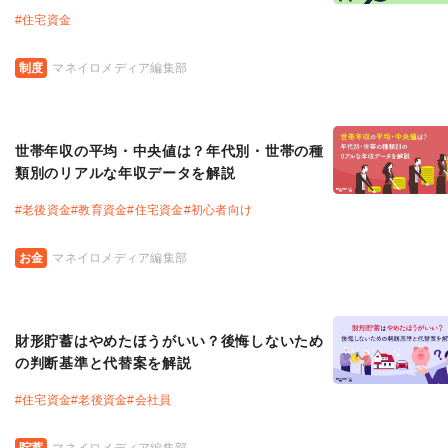
#
住宅資金
制度
マネイロメディア編集部
世帯年収の平均・中央値は？年代別・世帯の種
類別のリアルな年収データを解説
#
老後資金
#
教育資金
#
住宅資金
#
初心者向け
お金
マネイロメディア編集部
財形貯蓄はやめたほうがいい？後悔しないため
の判断基準と代替案を解説
#
住宅資金
#
老後資金
#
会社員