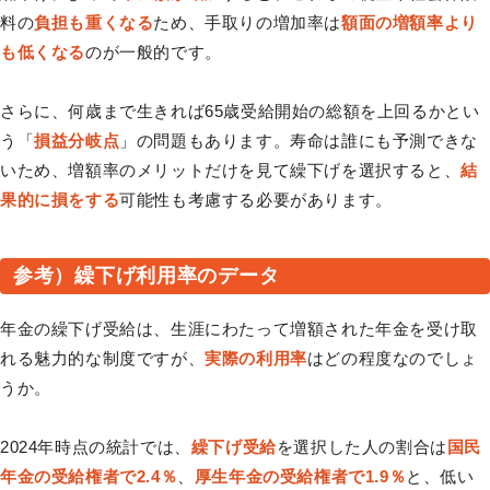
料の
負担も重くなる
ため、手取りの増加率は
額面の増額率より
も低くなる
のが一般的です。
さらに、何歳まで生きれば65歳受給開始の総額を上回るかとい
う「
損益分岐点
」の問題もあります。寿命は誰にも予測できな
いため、増額率のメリットだけを見て繰下げを選択すると、
結
果的に損をする
可能性も考慮する必要があります。
参考）繰下げ利用率のデータ
年金の繰下げ受給は、生涯にわたって増額された年金を受け取
れる魅力的な制度ですが、
実際の利用率
はどの程度なのでしょ
うか。
2024年時点の統計では、
繰下げ受給
を選択した人の割合は
国民
年金の受給権者で2.4％
、
厚生年金の受給権者で1.9％
と、低い