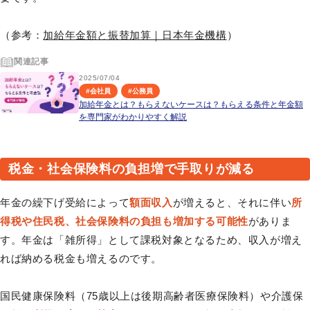
（参考：
加給年金額と振替加算｜日本年金機構
）
関連記事
2025/07/04
#
会社員
#
公務員
加給年金とは？もらえないケースは？もらえる条件と年金額
を専門家がわかりやすく解説
税金・社会保険料の負担増で手取りが減る
年金の繰下げ受給によって
額面収入
が増えると、それに伴い
所
得税や住民税、社会保険料の負担も増加する可能性
がありま
す。年金は「雑所得」として課税対象となるため、収入が増え
れば納める税金も増えるのです。
国民健康保険料（75歳以上は後期高齢者医療保険料）や介護保