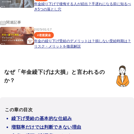
年金繰り下げで後悔する人が続出？手遅れになる前に知るべ
き5つの落とし穴
関連記事
2025/01/17
#
老後資金
年金の繰り下げ受給のデメリットは？損しない受給時期は？
リスク・メリットを徹底解説
なぜ「年金繰下げは大損」と言われるの
か？
この章の目次
繰下げ受給の基本的な仕組み
増額率だけでは判断できない理由