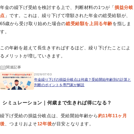
年金の繰下げ受給を検討する上で、判断材料の1つが「
損益分岐
点
」です。これは、繰り下げて増額された年金の総受給額が、
65歳から受け取り始めた場合の
総受給額を上回る年齢
を指しま
す。
この年齢を超えて長生きすればするほど、繰り下げたことによ
るメリットが増していきます。
関連記事
2026/07/03
年金繰り下げの損益分岐点は何歳？受給開始年齢別の計算と
判断のポイントを専門家が解説
シミュレーション｜何歳まで生きれば得になる？
繰下げ受給の損益分岐点は、受給開始年齢から
約11年11ヶ月
後
、つまりおよそ
12年後
が目安となります。