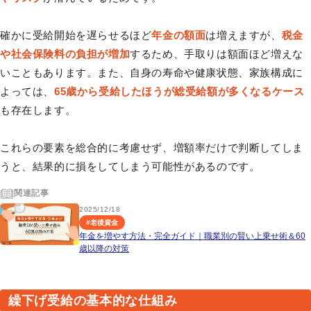
確かに受給開始を遅らせるほど
年金の額面
は増えますが、
税金
や社会保険料の負担が増加
するため、手取りは額面ほど増えな
いこともあります。また、自身の寿命や健康状態、家族構成に
よっては、
65歳から受給したほうが総受給額が多くなるケース
も存在します。
これらの要素を総合的に考慮せず、増額率だけで判断してしま
うと、結果的に損をしてしまう可能性があるのです。
関連記事
2025/12/18
#
老後資金
年金を増やす方法・完全ガイド｜職業別の賢い上乗せ術＆60
歳以降の対策
繰下げ受給の基本的な仕組み