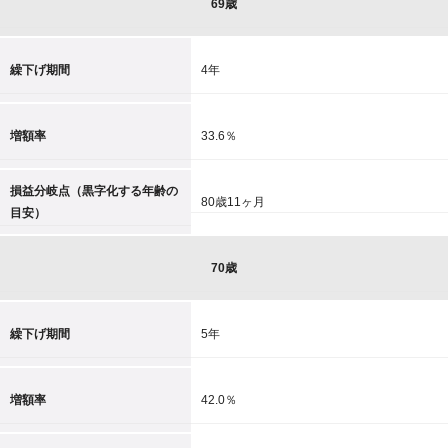
69歳
繰下げ期間
4年
増額率
33.6％
損益分岐点（黒字化する年齢の
80歳11ヶ月
目安）
70歳
繰下げ期間
5年
増額率
42.0％