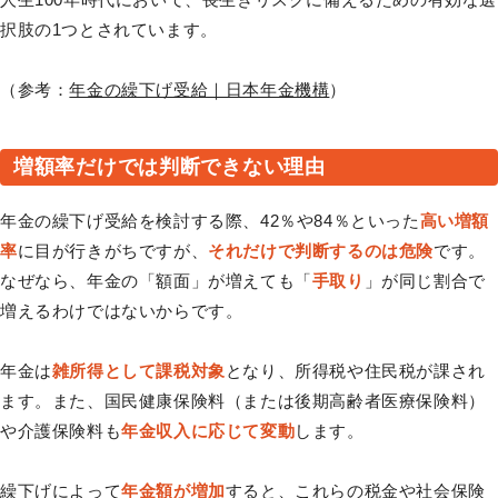
択肢の1つとされています。
（参考：
年金の繰下げ受給｜日本年金機構
）
増額率だけでは判断できない理由
年金の繰下げ受給を検討する際、42％や84％といった
高い増額
率
に目が行きがちですが、
それだけで判断するのは危険
です。
なぜなら、年金の「額面」が増えても「
手取り
」が同じ割合で
増えるわけではないからです。
年金は
雑所得として課税対象
となり、所得税や住民税が課され
ます。また、国民健康保険料（または後期高齢者医療保険料）
や介護保険料も
年金収入に応じて変動
します。
繰下げによって
年金額が増加
すると、これらの税金や社会保険