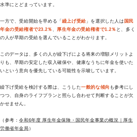
水準にとどまっています。
一方で、受給開始を早める「
繰上げ受給
」を選択した人は
国民
年金の受給権者で23.2％
、
厚生年金の受給権者で1.2％
と、多く
の人が早期の受給を選んでいることがわかります。
このデータは、多くの人が繰下げによる将来の増額メリットよ
りも、早期の安定した収入確保や、健康なうちに年金を使いた
いという意向を優先している可能性を示唆しています。
繰下げ受給を検討する際は、こうした
一般的な傾向
も参考にし
つつ、自身のライフプランと照らし合わせて判断することが欠
かせません。
（参考：
令和6年度 厚生年金保険・国民年金事業の概況｜厚生
労働省年金局
）