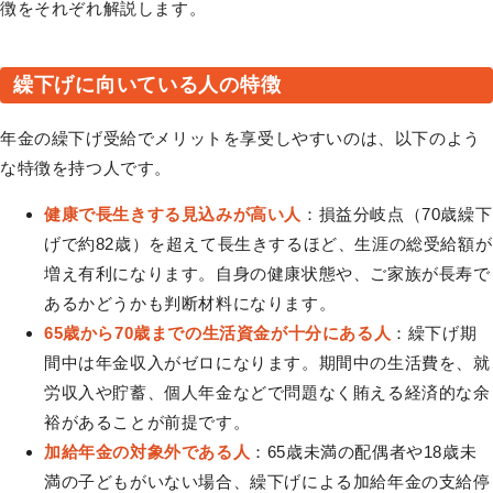
徴をそれぞれ解説します。
繰下げに向いている人の特徴
年金の繰下げ受給でメリットを享受しやすいのは、以下のよう
な特徴を持つ人です。
健康で長生きする見込みが高い人
：損益分岐点（70歳繰下
げで約82歳）を超えて長生きするほど、生涯の総受給額が
増え有利になります。自身の健康状態や、ご家族が長寿で
あるかどうかも判断材料になります。
65歳から70歳までの生活資金が十分にある人
：繰下げ期
間中は年金収入がゼロになります。期間中の生活費を、就
労収入や貯蓄、個人年金などで問題なく賄える経済的な余
裕があることが前提です。
加給年金の対象外である人
：65歳未満の配偶者や18歳未
満の子どもがいない場合、繰下げによる加給年金の支給停