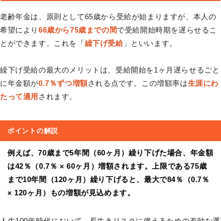
老齢年金は、原則として65歳から受給が始まりますが、本人の
希望により
66歳から75歳までの間
で受給開始時期を遅らせるこ
とができます。これを「
繰下げ受給
」といいます。
繰下げ受給の最大のメリットは、受給開始を1ヶ月遅らせるごと
に年金額が
0.7％ずつ増額
される点です。この増額率は
生涯にわ
たって適用
されます。
ポイントの解説
例えば、70歳まで5年間（60ヶ月）繰り下げた場合、年金額
は42％（0.7％ × 60ヶ月）増額されます。上限である75歳
まで10年間（120ヶ月）繰り下げると、最大で84％（0.7％
× 120ヶ月）もの増額が見込めます。
人生100年時代において、長生きリスクに備えるための有効な選