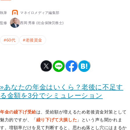
執筆
マネイロメディア編集部
監修
西岡 秀泰
(社会保険労務士)
#
60代
#
老後資金
»あなたの年金はいくら？老後に不足す
る金額を3分でシミュレーション
年金の繰下げ受給
は、受給額が増えるため老後資金対策として
魅力的ですが、「
繰り下げて大損した
」という声も聞かれま
す。増額率だけを見て判断すると、思わぬ落とし穴にはまるか