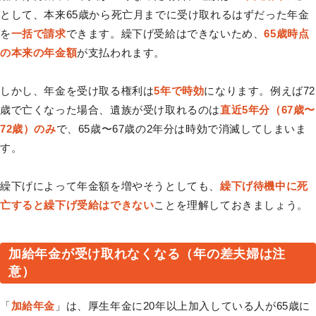
として、本来65歳から死亡月までに受け取れるはずだった年金
を
一括で請求
できます。繰下げ受給はできないため、
65歳時点
の本来の年金額
が支払われます。
しかし、年金を受け取る権利は
5年で時効
になります。例えば72
歳で亡くなった場合、遺族が受け取れるのは
直近5年分（67歳〜
72歳）のみ
で、65歳〜67歳の2年分は時効で消滅してしまいま
す。
繰下げによって年金額を増やそうとしても、
繰下げ待機中に死
亡すると繰下げ受給はできない
ことを理解しておきましょう。
加給年金が受け取れなくなる（年の差夫婦は注
意）
「
加給年金
」は、厚生年金に20年以上加入している人が65歳に