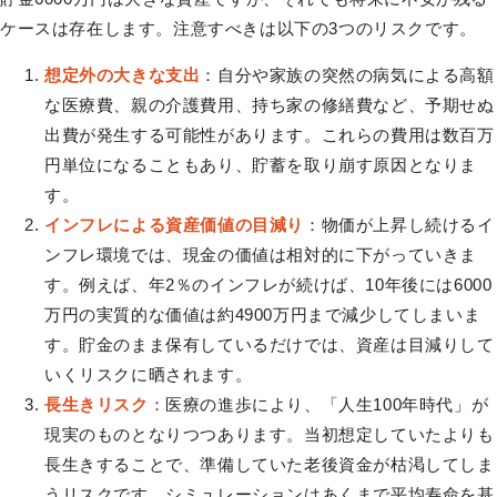
ケースは存在します。注意すべきは以下の3つのリスクです。
想定外の大きな支出
：自分や家族の突然の病気による高額
な医療費、親の介護費用、持ち家の修繕費など、予期せぬ
出費が発生する可能性があります。これらの費用は数百万
円単位になることもあり、貯蓄を取り崩す原因となりま
す。
インフレによる資産価値の目減り
：物価が上昇し続けるイ
ンフレ環境では、現金の価値は相対的に下がっていきま
す。例えば、年2％のインフレが続けば、10年後には6000
万円の実質的な価値は約4900万円まで減少してしまいま
す。貯金のまま保有しているだけでは、資産は目減りして
いくリスクに晒されます。
長生きリスク
：医療の進歩により、「人生100年時代」が
現実のものとなりつつあります。当初想定していたよりも
長生きすることで、準備していた老後資金が枯渇してしま
うリスクです。シミュレーションはあくまで平均寿命を基