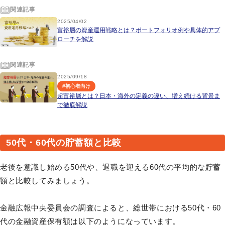
関連記事
2025/04/02
富裕層の資産運用戦略とは？ポートフォリオ例や具体的アプ
ローチを解説
関連記事
2025/09/18
#
初心者向け
超富裕層とは？日本・海外の定義の違い、増え続ける背景ま
で徹底解説
50代・60代の貯蓄額と比較
老後を意識し始める50代や、退職を迎える60代の平均的な貯蓄
額と比較してみましょう。
金融広報中央委員会の調査によると、総世帯における50代・60
代の金融資産保有額は以下のようになっています。