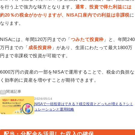
を行う上で強力な味方となります。
通常、投資で得た利益には
約20％の税金がかかりますが、NISA口座内での利益は非課税
に
なります。
NISAには、年間120万円までの「
つみたて投資枠
」と、年間240
万円までの「
成長投資枠
」があり、生涯にわたって最大1800万
円まで非課税で投資が可能です。
6000万円の資産の一部をNISAで運用することで、税金の負担な
く効率的に資産を増やすことが期待できます。
関連記事
2026/05/14
NISAで一括投資はできる？積立投資とどっちが増える？シミ
ュレーションと運用戦略
配当・分配金を活用した収入の確保