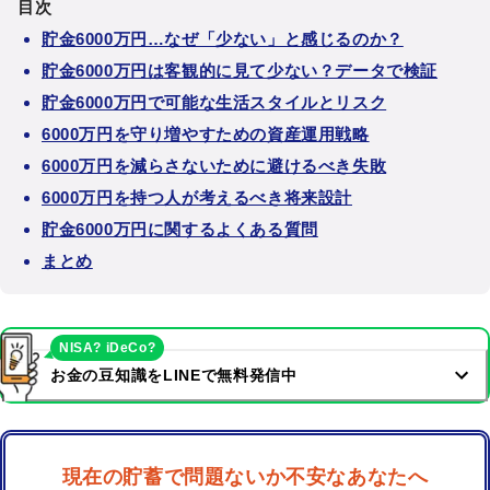
目次
貯金6000万円…なぜ「少ない」と感じるのか？
貯金6000万円は客観的に見て少ない？データで検証
貯金6000万円で可能な生活スタイルとリスク
6000万円を守り増やすための資産運用戦略
6000万円を減らさないために避けるべき失敗
6000万円を持つ人が考えるべき将来設計
貯金6000万円に関するよくある質問
まとめ
NISA? iDeCo?
お金の豆知識をLINEで無料発信中
現在の貯蓄で問題ないか不安なあなたへ