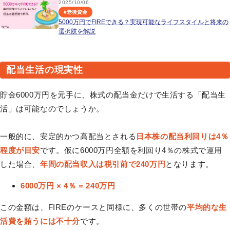
2025/10/06
#
老後資金
5000万円でFIREできる？実現可能なライフスタイルと将来の
選択肢を解説
配当生活の現実性
貯金6000万円を元手に、株式の配当金だけで生活する「配当生
活」は可能なのでしょうか。
一般的に、安定的かつ高配当とされる
日本株の配当利回りは4％
程度が目安
です。仮に6000万円全額を利回り4％の株式で運用
した場合、
年間の配当収入は税引前で240万円
となります。
6000万円 × 4％ = 240万円
この金額は、FIREのケースと同様に、多くの世帯の
平均的な生
活費を賄うには不十分
です。