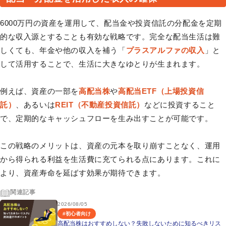
6000万円の資産を運用して、配当金や投資信託の分配金を定期
的な収入源とすることも有効な戦略です。完全な配当生活は難
しくても、年金や他の収入を補う「
プラスアルファの収入
」と
して活用することで、生活に大きなゆとりが生まれます。
例えば、資産の一部を
高配当株
や
高配当ETF（上場投資信
託）
、あるいは
REIT（不動産投資信託）
などに投資すること
で、定期的なキャッシュフローを生み出すことが可能です。
この戦略のメリットは、資産の元本を取り崩すことなく、運用
から得られる利益を生活費に充てられる点にあります。これに
より、資産寿命を延ばす効果が期待できます。
関連記事
2026/08/05
#
初心者向け
高配当株はおすすめしない？失敗しないために知るべきリス