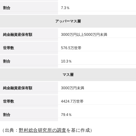
割合
7.3％
アッパーマス層
純金融資産保有額
3000万円以上5000万円未満
世帯数
576.5万世帯
割合
10.3％
マス層
純金融資産保有額
3000万円未満
世帯数
4424.7万世帯
割合
79.4％
（出典：
野村総合研究所の調査
を基に作成）