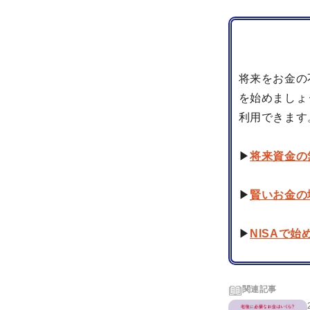
将来をお金の
を始めましょ
利用できます
▶
将来資金の
▶
賢いお金の
▶
NISAで
関連記事