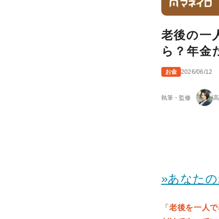
老後の一
ら？年金
お金
2026/06/12
執筆・監修
高
»あなた
「
老後を一人で