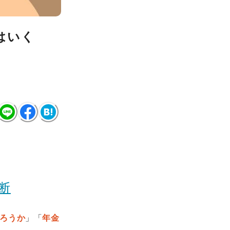
はいく
断
ろうか
」「
年金