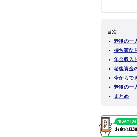
目次
老後の一
持ち家な
年金収入
老後資金
今からで
老後の一
まとめ
NISA? iD
お金の豆知