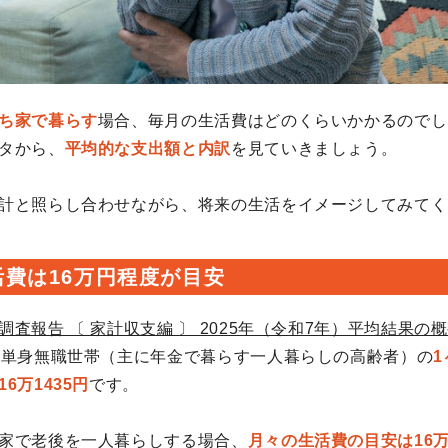
ち家で暮らす
場合、毎月の生活費はどのくらいかかるのでし
タから、
平均的な支出額と内訳
を見ていきましょう。
計と照らし合わせながら、将来の生活をイメージしてみてく
費は16万円程度が目安
調査報告 〔 家計収支編 〕 2025年（令和7年）平均結果の
の単身無職世帯（主に年金で暮らす一人暮らしの高齢者）の
6万1435円
です。
家で老後を一人暮らしする場合、
月々の生活費の目安は16万