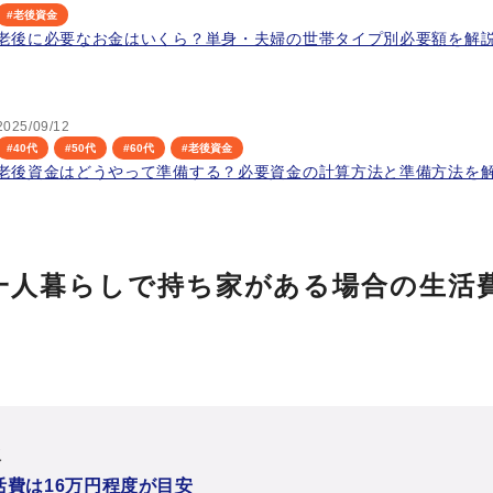
#
老後資金
老後に必要なお金はいくら？単身・夫婦の世帯タイプ別必要額を解
2025/09/12
#
40代
#
50代
#
60代
#
老後資金
老後資金はどうやって準備する？必要資金の計算方法と準備方法を
一人暮らしで持ち家がある場合の生活
次
活費は16万円程度が目安