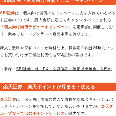
SBI証券︓個⼈向け国債デビューキャンペーン
SBI証券
は、個人向け国債のキャンペーンに力を入れているネ
ト証券の1つです。購入金額に応じてキャッシュバックされる
「
個人向け国債デビューキャンペーン
」を定期的に開催してお
り、業界でもトップクラスの還元水準を誇ります。
購入手数料や保有コストが無料な上、募集期間内は24時間いつ
でも買い付けが可能な利便性もSBI証券の強みです。
（参考：
SBI証券｜株・FX・投資信託・確定拠出年金・NISA
）
楽天証券：楽天ポイントが貯まる・使える
楽天証券
は、個人向け国債の購入で直接的な現金キャッシュバ
ックキャンペーンを実施していない場合がありますが、
楽天グ
ループならではのポイントサービス
が魅力です。