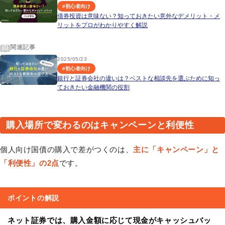
#
初心者向け
債券投資は意味ない？知っておきたい意外なデメリット・メ
リットをプロがわかりやすく解説
関連記事
2025/05/23
#
初心者向け
銀行と証券会社の違いは？ベストな相談先を選ぶために知っ
ておきたい金融機関の役割
購入場所で変わるのはキャンペーンと利便性
個人向け国債の購入で差がつくのは、
主に「キャンペーン」と
「利便性」の2点
です。
ポイントの解説
ネット証券では、購入金額に応じて現金がキャッシュバッ