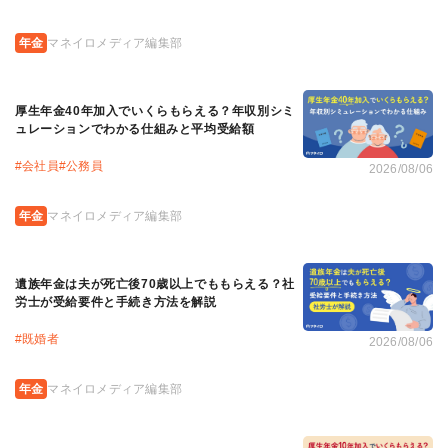
年金
マネイロメディア編集部
厚生年金40年加入でいくらもらえる？年収別シミ
ュレーションでわかる仕組みと平均受給額
#
会社員
#
公務員
2026/08/06
年金
マネイロメディア編集部
遺族年金は夫が死亡後70歳以上でももらえる？社
労士が受給要件と手続き方法を解説
#
既婚者
2026/08/06
年金
マネイロメディア編集部