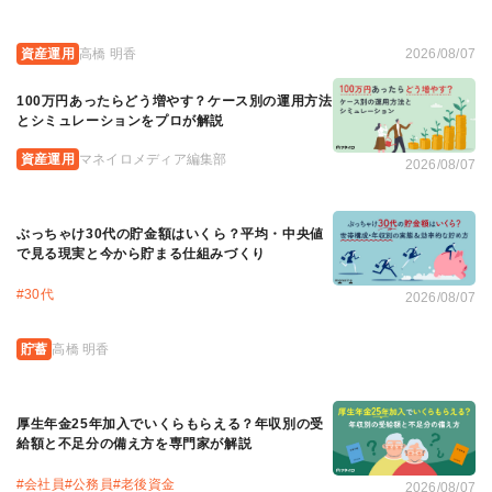
資産運用
高橋 明香
2026/08/07
100万円あったらどう増やす？ケース別の運用方法
とシミュレーションをプロが解説
資産運用
マネイロメディア編集部
2026/08/07
ぶっちゃけ30代の貯金額はいくら？平均・中央値
で見る現実と今から貯まる仕組みづくり
#
30代
2026/08/07
貯蓄
高橋 明香
厚生年金25年加入でいくらもらえる？年収別の受
給額と不足分の備え方を専門家が解説
#
会社員
#
公務員
#
老後資金
2026/08/07