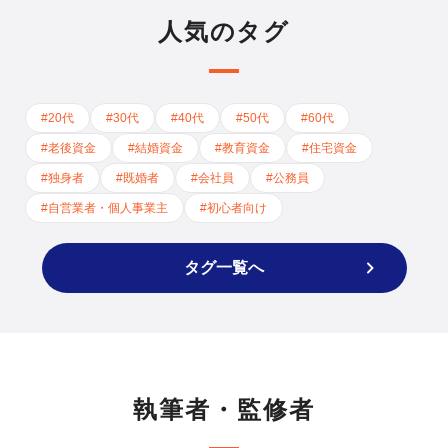
人気のタグ
#
20代
#
30代
#
40代
#
50代
#
60代
#
老後資金
#
結婚資金
#
教育資金
#
住宅資金
#
独身者
#
既婚者
#
会社員
#
公務員
#
自営業者・個人事業主
#
初心者向け
タグ一覧へ
執筆者・監修者