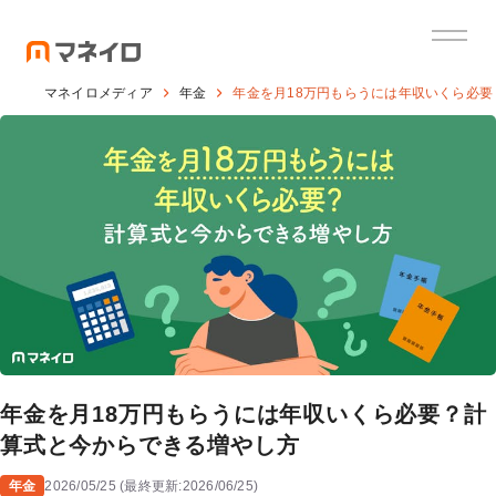
マネイロメディア
年金
年金を月18万円もらうには年収いくら必
年金を月18万円もらうには年収いくら必要？計
算式と今からできる増やし方
年金
2026/05/25
(
最終更新:
2026/06/25
)