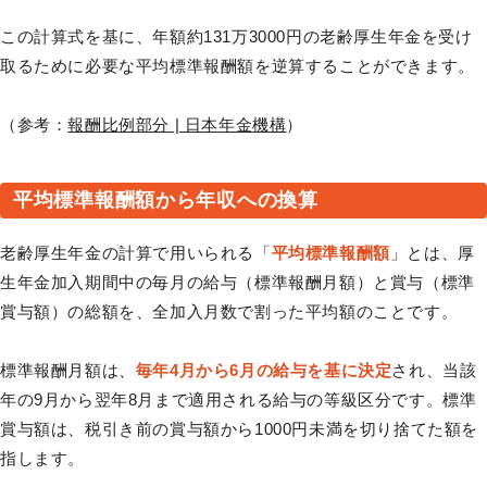
この計算式を基に、年額約131万3000円の老齢厚生年金を受け
取るために必要な平均標準報酬額を逆算することができます。
（参考：
報酬比例部分 | 日本年金機構
）
平均標準報酬額から年収への換算
老齢厚生年金の計算で用いられる「
平均標準報酬額
」とは、厚
生年金加入期間中の毎月の給与（標準報酬月額）と賞与（標準
賞与額）の総額を、全加入月数で割った平均額のことです。
標準報酬月額は、
毎年4月から6月の給与を基に決定
され、当該
年の9月から翌年8月まで適用される給与の等級区分です。標準
賞与額は、税引き前の賞与額から1000円未満を切り捨てた額を
指します。