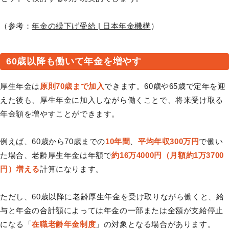
（参考：
年金の繰下げ受給 | 日本年金機構
）
60歳以降も働いて年金を増やす
厚生年金は
原則70歳まで加入
できます。60歳や65歳で定年を迎
えた後も、厚生年金に加入しながら働くことで、将来受け取る
年金額を増やすことができます。
例えば、60歳から70歳までの
10年間
、
平均年収300万円
で働い
た場合、老齢厚生年金は年額で
約16万4000円（月額約1万3700
円）増える
計算になります。
ただし、60歳以降に老齢厚生年金を受け取りながら働くと、給
与と年金の合計額によっては年金の一部または全額が支給停止
になる「
在職老齢年金制度
」の対象となる場合があります。