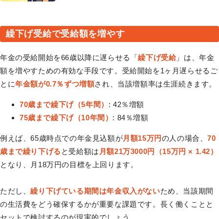
繰下げ受給で受給額を増やす
年金の受給開始を66歳以降に遅らせる「
繰下げ受給
」は、年金
額を増やすための有効な手段です。受給開始を1ヶ月遅らせるご
とに
年金額が0.7％ずつ増額
され、当該増額率は生涯続きます。
70歳まで繰下げ（5年間）
: 42％増額
75歳まで繰下げ（10年間）
: 84％増額
例えば、65歳時点での年金見込額が
月額15万円
の人の場合、
70
歳まで繰り下げる
と受給額は
月額21万3000円（15万円 × 1.42）
となり、月18万円の目標を上回ります。
ただし、
繰り下げている期間は年金収入がない
ため、当該期間
の生活費をどう確保するかが重要な課題です。長く働くことと
セットで検討するのが現実的でしょう。