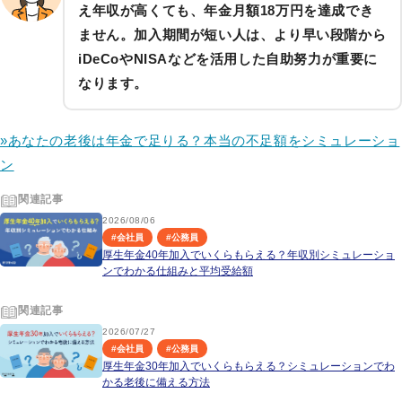
え年収が高くても、年金月額18万円を達成でき
ません。加入期間が短い人は、より早い段階から
iDeCoやNISAなどを活用した自助努力が重要に
なります。
»あなたの老後は年金で足りる？本当の不足額をシミュレーショ
ン
関連記事
2026/08/06
#
会社員
#
公務員
厚生年金40年加入でいくらもらえる？年収別シミュレーショ
ンでわかる仕組みと平均受給額
関連記事
2026/07/27
#
会社員
#
公務員
厚生年金30年加入でいくらもらえる？シミュレーションでわ
かる老後に備える方法