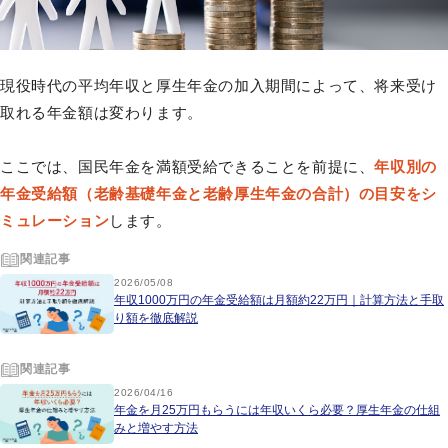
現役時代の平均年収と厚生年金の加入期間によって、将来受け
取れる年金額は変わります。
ここでは、国民年金を満額受給できることを前提に、
年収別の
年金受給額（老齢基礎年金と老齢厚生年金の合計）の目安をシ
ミュレーション
します。
関連記事
2026/05/08
年収1000万円の年金受給額は月額約22万円｜計算方法と手取
り額を徹底解説
関連記事
2026/04/16
年金を月25万円もらうには年収いくら必要？厚生年金の仕組
みと増やす方法