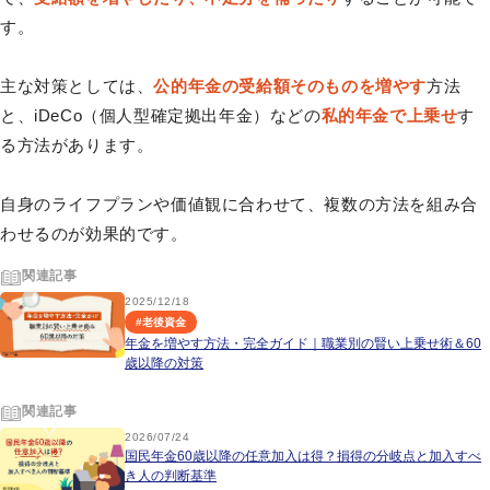
す。
主な対策としては、
公的年金の受給額そのものを増やす
方法
と、iDeCo（個人型確定拠出年金）などの
私的年金で上乗せ
す
る方法があります。
自身のライフプランや価値観に合わせて、複数の方法を組み合
わせるのが効果的です。
関連記事
2025/12/18
#
老後資金
年金を増やす方法・完全ガイド｜職業別の賢い上乗せ術＆60
歳以降の対策
関連記事
2026/07/24
国民年金60歳以降の任意加入は得？損得の分岐点と加入すべ
き人の判断基準