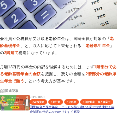
会社員や公務員が受け取る老齢年金は、国民全員が対象の「
老
齢基礎年金
」と、収入に応じて上乗せされる「
老齢厚生年金
」
の
2階建て
構造になっています。
月額18万円の年金の内訳を理解するためには、まず
1階部分であ
る老齢基礎年金の金額
を把握し、残りの金額を
2階部分の老齢厚
生年金で賄う
、という考え方が基本です。
関連記事
2023/10/20
#
老後資金
#
会社員
#
公務員
#
自営業者・個人事業主
国民年金と厚生年金、どっちが得？違いを図で徹底比較！年
金制度の仕組みをわかりやすく解説