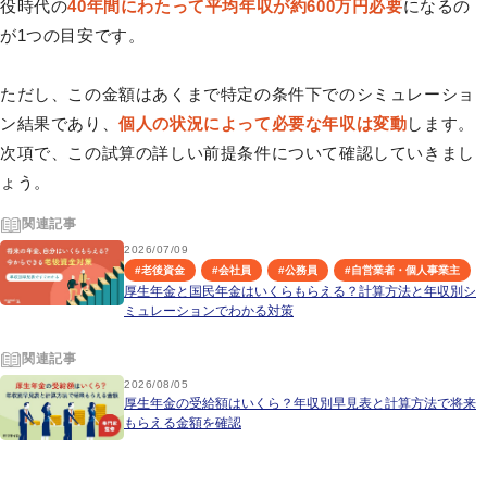
役時代の
40年間にわたって平均年収が約600万円必要
になるの
が1つの目安です。
ただし、この金額はあくまで特定の条件下でのシミュレーショ
ン結果であり、
個人の状況によって必要な年収は変動
します。
次項で、この試算の詳しい前提条件について確認していきまし
ょう。
関連記事
2026/07/09
#
老後資金
#
会社員
#
公務員
#
自営業者・個人事業主
厚生年金と国民年金はいくらもらえる？計算方法と年収別シ
ミュレーションでわかる対策
関連記事
2026/08/05
厚生年金の受給額はいくら？年収別早見表と計算方法で将来
もらえる金額を確認